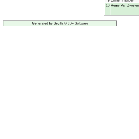
9
Emilien Hallibert
10
Remy Van Zwieten
Generated by Sevilla ©
JBF Software