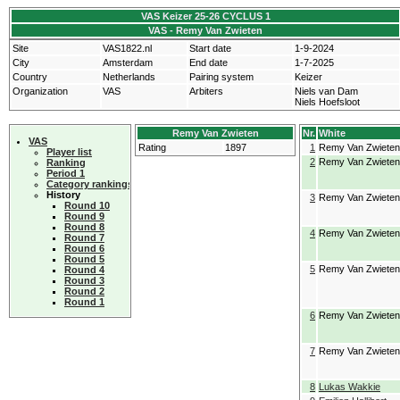
VAS Keizer 25-26 CYCLUS 1
VAS - Remy Van Zwieten
Site
VAS1822.nl
Start date
1-9-2024
City
Amsterdam
End date
1-7-2025
Country
Netherlands
Pairing system
Keizer
Organization
VAS
Arbiters
Niels van Dam
Niels Hoefsloot
Remy Van Zwieten
Nr.
White
VAS
Rating
1897
1
Remy Van Zwieten
Player list
2
Remy Van Zwieten
Ranking
Period 1
Category rankings
History
3
Remy Van Zwieten
Round 10
Round 9
Round 8
4
Remy Van Zwieten
Round 7
Round 6
Round 5
5
Remy Van Zwieten
Round 4
Round 3
Round 2
Round 1
6
Remy Van Zwieten
7
Remy Van Zwieten
8
Lukas Wakkie