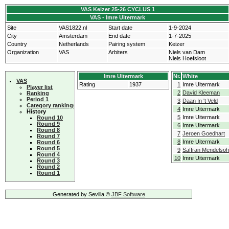
VAS Keizer 25-26 CYCLUS 1
VAS - Imre Uitermark
Site
VAS1822.nl
Start date
1-9-2024
City
Amsterdam
End date
1-7-2025
Country
Netherlands
Pairing system
Keizer
Organization
VAS
Arbiters
Niels van Dam
Niels Hoefsloot
Imre Uitermark
Nr.
White
VAS
Rating
1937
1
Imre Uitermark
Player list
2
David Kleeman
Ranking
Period 1
3
Daan In 't Veld
Category rankings
4
Imre Uitermark
History
5
Imre Uitermark
Round 10
Round 9
6
Imre Uitermark
Round 8
7
Jeroen Goedhart
Round 7
8
Imre Uitermark
Round 6
Round 5
9
Saffran Mendelso
Round 4
10
Imre Uitermark
Round 3
Round 2
Round 1
Generated by Sevilla ©
JBF Software