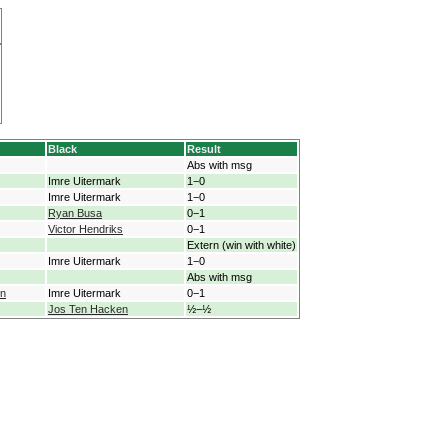
Black
Result
Abs with msg
Imre Uitermark
1−0
Imre Uitermark
1−0
Ryan Busa
0−1
Victor Hendriks
0−1
Extern (win with white)
Imre Uitermark
1−0
Abs with msg
hn
Imre Uitermark
0−1
Jos Ten Hacken
½−½