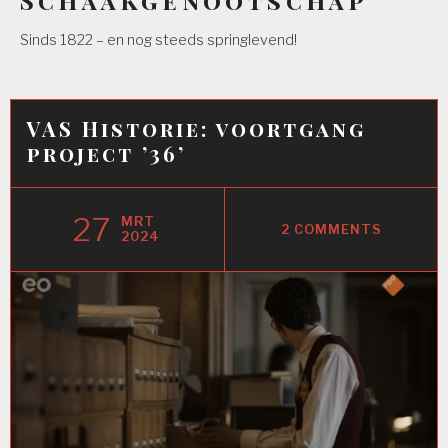
Sinds 1822 – en nog steeds springlevend!
VAS Historie: voortgang
project ’36’
27
MRT
2 COMMENTS
2024